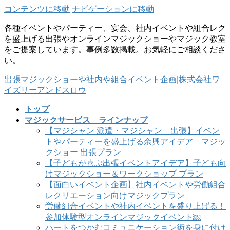
コンテンツに移動
ナビゲーションに移動
各種イベントやパーティー、宴会、社内イベントや組合レク
を盛上げる出張やオンラインマジックショーやマジック教室
をご提案しています。事例多数掲載。お気軽にご相談くださ
い。
出張マジックショーや社内や組合イベント企画|株式会社ワ
イズリーアンドスロウ
トップ
マジックサービス ラインナップ
【マジシャン 派遣・マジシャン 出張】イベン
トやパーティーを盛上げる余興アイデア マジッ
クショー 出張プラン
【子どもが喜ぶ出張イベントアイデア】子ども向
けマジックショー＆ワークショップ プラン
【面白いイベント企画】社内イベントや労働組合
レクリエーション向けマジックプラン
労働組合イベントや社内イベントを盛り上げる！
参加体験型オンラインマジックイベント￼
ハートをつかむコミュニケーション術を身に付け