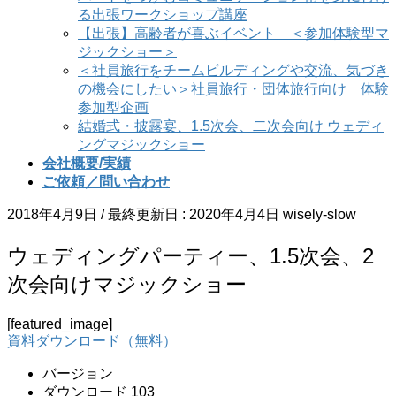
る出張ワークショップ講座
【出張】高齢者が喜ぶイベント ＜参加体験型マ
ジックショー＞
＜社員旅行をチームビルディングや交流、気づき
の機会にしたい＞社員旅行・団体旅行向け 体験
参加型企画
結婚式・披露宴、1.5次会、二次会向け ウェディ
ングマジックショー
会社概要/実績
ご依頼／問い合わせ
2018年4月9日
/ 最終更新日 :
2020年4月4日
wisely-slow
ウェディングパーティー、1.5次会、2
次会向けマジックショー
[featured_image]
資料ダウンロード（無料）
バージョン
ダウンロード
103