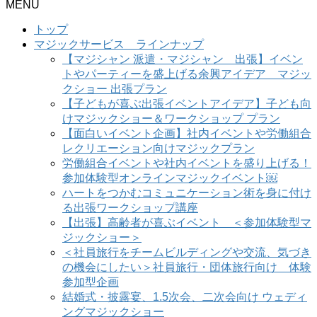
MENU
トップ
マジックサービス ラインナップ
【マジシャン 派遣・マジシャン 出張】イベン
トやパーティーを盛上げる余興アイデア マジッ
クショー 出張プラン
【子どもが喜ぶ出張イベントアイデア】子ども向
けマジックショー＆ワークショップ プラン
【面白いイベント企画】社内イベントや労働組合
レクリエーション向けマジックプラン
労働組合イベントや社内イベントを盛り上げる！
参加体験型オンラインマジックイベント￼
ハートをつかむコミュニケーション術を身に付け
る出張ワークショップ講座
【出張】高齢者が喜ぶイベント ＜参加体験型マ
ジックショー＞
＜社員旅行をチームビルディングや交流、気づき
の機会にしたい＞社員旅行・団体旅行向け 体験
参加型企画
結婚式・披露宴、1.5次会、二次会向け ウェディ
ングマジックショー