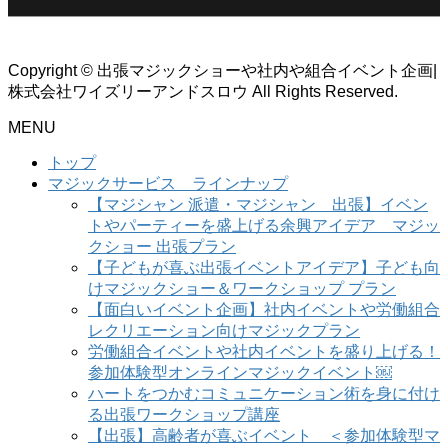
Copyright © 出張マジックショーや社内や組合イベント企画|
株式会社ワイズリーアンドスロウ All Rights Reserved.
MENU
トップ
マジックサービス ラインナップ
【マジシャン 派遣・マジシャン 出張】イベン
トやパーティーを盛上げる余興アイデア マジッ
クショー 出張プラン
【子どもが喜ぶ出張イベントアイデア】子ども向
けマジックショー＆ワークショップ プラン
【面白いイベント企画】社内イベントや労働組合
レクリエーション向けマジックプラン
労働組合イベントや社内イベントを盛り上げる！
参加体験型オンラインマジックイベント￼
ハートをつかむコミュニケーション術を身に付け
る出張ワークショップ講座
【出張】高齢者が喜ぶイベント ＜参加体験型マ