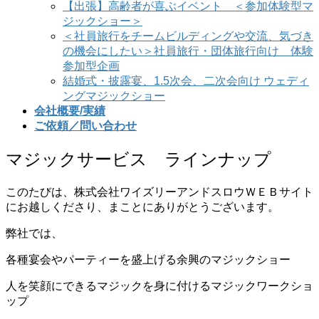
【出張】高齢者が喜ぶイベント ＜参加体験型マ
ジックショー＞
＜社員旅行をチームビルディングや交流、気づき
の機会にしたい＞社員旅行・団体旅行向け 体験
参加型企画
結婚式・披露宴、1.5次会、二次会向け ウェディ
ングマジックショー
会社概要/実績
ご依頼／問い合わせ
マジックサービス ラインナップ
このたびは、株式会社ワイズリーアンドスロウＷＥＢサイト
にお越しくださり、まことにありがとうございます。
弊社では、
各種宴会やパーティーを盛上げる余興のマジックショー
人を笑顔にできるマジックを身に付けるマジックワークショ
ップ