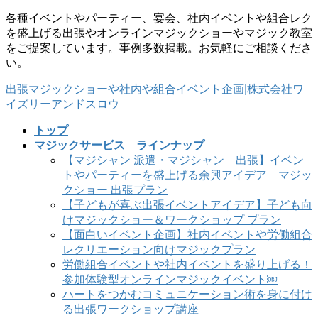
コ
ナ
各種イベントやパーティー、宴会、社内イベントや組合レク
ン
ビ
を盛上げる出張やオンラインマジックショーやマジック教室
テ
ゲ
をご提案しています。事例多数掲載。お気軽にご相談くださ
ン
ー
い。
ツ
シ
出張マジックショーや社内や組合イベント企画|株式会社ワ
に
ョ
イズリーアンドスロウ
移
ン
動
に
トップ
移
マジックサービス ラインナップ
動
【マジシャン 派遣・マジシャン 出張】イベン
トやパーティーを盛上げる余興アイデア マジッ
クショー 出張プラン
【子どもが喜ぶ出張イベントアイデア】子ども向
けマジックショー＆ワークショップ プラン
【面白いイベント企画】社内イベントや労働組合
レクリエーション向けマジックプラン
労働組合イベントや社内イベントを盛り上げる！
参加体験型オンラインマジックイベント￼
ハートをつかむコミュニケーション術を身に付け
る出張ワークショップ講座