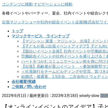
コンテンツに移動
ナビゲーションに移動
各種イベントやパーティー、宴会、社内イベントや組合レク
出張マジックショーや社内や組合イベント企画|株式会社ワイ
トップ
マジックサービス ラインナップ
【マジシャン 派遣・マジシャン 出張】イベント
【子どもが喜ぶ出張イベントアイデア】子ども向
【面白いイベント企画】社内イベントや労働組合
労働組合イベントや社内イベントを盛り上げる！
ハートをつかむコミュニケーション術を身に付け
【出張】高齢者が喜ぶイベント ＜参加体験型マ
＜社員旅行をチームビルディングや交流、気づき
結婚式・披露宴、1.5次会、二次会向け ウェディ
会社概要/実績
ご依頼／問い合わせ
2022年6月1日
/ 最終更新日 :
2023年3月18日
wisely-slow
ファ
【オンラインイベントのアイデア】子