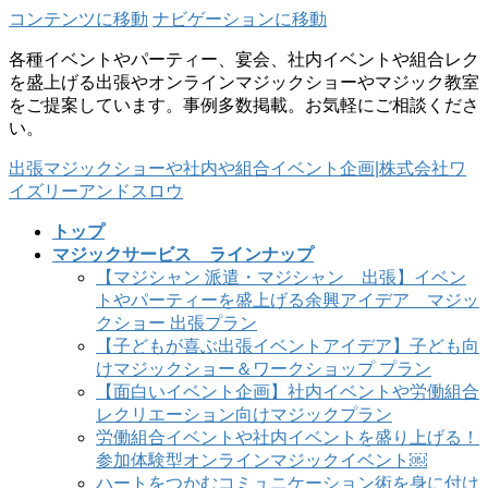
コンテンツに移動
ナビゲーションに移動
各種イベントやパーティー、宴会、社内イベントや組合レク
を盛上げる出張やオンラインマジックショーやマジック教室
をご提案しています。事例多数掲載。お気軽にご相談くださ
い。
出張マジックショーや社内や組合イベント企画|株式会社ワ
イズリーアンドスロウ
トップ
マジックサービス ラインナップ
【マジシャン 派遣・マジシャン 出張】イベン
トやパーティーを盛上げる余興アイデア マジッ
クショー 出張プラン
【子どもが喜ぶ出張イベントアイデア】子ども向
けマジックショー＆ワークショップ プラン
【面白いイベント企画】社内イベントや労働組合
レクリエーション向けマジックプラン
労働組合イベントや社内イベントを盛り上げる！
参加体験型オンラインマジックイベント￼
ハートをつかむコミュニケーション術を身に付け