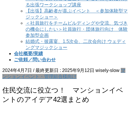
る出張ワークショップ講座
【出張】高齢者が喜ぶイベント ＜参加体験型マ
ジックショー＞
＜社員旅行をチームビルディングや交流、気づき
の機会にしたい＞社員旅行・団体旅行向け 体験
参加型企画
結婚式・披露宴、1.5次会、二次会向け ウェディ
ングマジックショー
会社概要/実績
ご依頼／問い合わせ
2024年4月7日
/ 最終更新日 :
2025年9月12日
wisely-slow
マ
ンションイベント・管理組合様向け
住民交流に役立つ！ マンションイベ
ントのアイデア42選まとめ