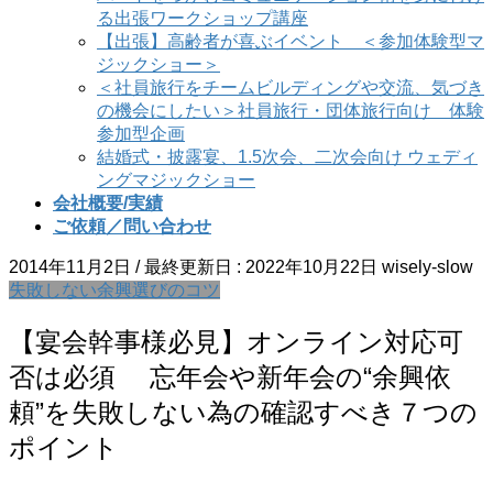
る出張ワークショップ講座
【出張】高齢者が喜ぶイベント ＜参加体験型マ
ジックショー＞
＜社員旅行をチームビルディングや交流、気づき
の機会にしたい＞社員旅行・団体旅行向け 体験
参加型企画
結婚式・披露宴、1.5次会、二次会向け ウェディ
ングマジックショー
会社概要/実績
ご依頼／問い合わせ
2014年11月2日
/ 最終更新日 :
2022年10月22日
wisely-slow
失敗しない余興選びのコツ
【宴会幹事様必見】オンライン対応可
否は必須 忘年会や新年会の“余興依
頼”を失敗しない為の確認すべき７つの
ポイント