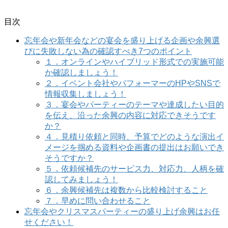
目次
忘年会や新年会などの宴会を盛り上げる企画や余興選
びに失敗しない為の確認すべき7つのポイント
１．オンラインやハイブリッド形式での実施可能
か確認しましょう！
２．イベント会社やパフォーマーのHPやSNSで
情報収集しましょう！
３．宴会やパーティーのテーマや達成したい目的
を伝え、沿った余興の内容に対応できそうです
か？
４．見積り依頼と同時、予算でどのような演出イ
メージを掴める資料や企画書の提出はお願いでき
そうですか？
５．依頼候補先のサービス力、対応力、人柄を確
認してみましょう！
６．余興候補先は複数から比較検討すること
７．早めに問い合わせること
忘年会やクリスマスパーティーの盛り上げ余興はお任
せください！