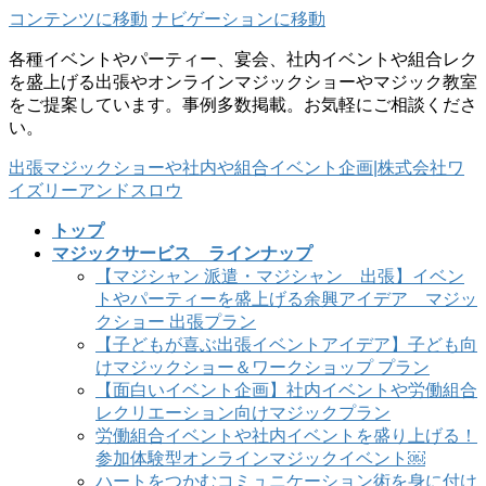
コンテンツに移動
ナビゲーションに移動
各種イベントやパーティー、宴会、社内イベントや組合レク
を盛上げる出張やオンラインマジックショーやマジック教室
をご提案しています。事例多数掲載。お気軽にご相談くださ
い。
出張マジックショーや社内や組合イベント企画|株式会社ワ
イズリーアンドスロウ
トップ
マジックサービス ラインナップ
【マジシャン 派遣・マジシャン 出張】イベン
トやパーティーを盛上げる余興アイデア マジッ
クショー 出張プラン
【子どもが喜ぶ出張イベントアイデア】子ども向
けマジックショー＆ワークショップ プラン
【面白いイベント企画】社内イベントや労働組合
レクリエーション向けマジックプラン
労働組合イベントや社内イベントを盛り上げる！
参加体験型オンラインマジックイベント￼
ハートをつかむコミュニケーション術を身に付け