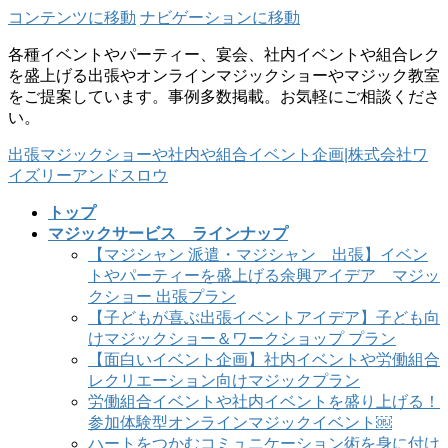
コンテンツに移動
ナビゲーションに移動
各種イベントやパーティー、宴会、社内イベントや組合レク
を盛上げる出張やオンラインマジックショーやマジック教室
をご提案しています。事例多数掲載。お気軽にご相談くださ
い。
出張マジックショーや社内や組合イベント企画|株式会社ワ
イズリーアンドスロウ
トップ
マジックサービス ラインナップ
【マジシャン 派遣・マジシャン 出張】イベン
トやパーティーを盛上げる余興アイデア マジッ
クショー 出張プラン
【子どもが喜ぶ出張イベントアイデア】子ども向
けマジックショー＆ワークショップ プラン
【面白いイベント企画】社内イベントや労働組合
レクリエーション向けマジックプラン
労働組合イベントや社内イベントを盛り上げる！
参加体験型オンラインマジックイベント￼
ハートをつかむコミュニケーション術を身に付け