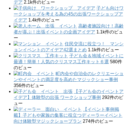
デア
2.1k件のビュー
子ども向けワ
ークショップを考える為の45の出張ワークショップア
イデア
1.4k件のビュー
高齢者施設向け！高齢
者が喜ぶ！出張イベントの企画アイデア
1.1k件のビュ
ー
住民交流に役立つ！ マンシ
ョンイベントのアイデア42選まとめ
1.1k件のビュー
子ども会＆地域イベントに
最適！簡単！人気のクリスマス工作キット６選
580件
のビュー
町内会や自治会のレクリエーショ
ンやイベントの満足度を高めたマジックショー事例
356件のビュー
【子ども会のイベントア
イデア】体験型の出張 ワークショップ事例
292件のビ
ュー
【イベント事例掲
載】子どもや家族の集客に役立つディーラーイベント
向け体験型マジックショープラン
274件のビュー