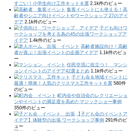
すごい！小学生向け工作キット８選
2.1k件のビュー
集客イベントにも使える！高
齢者やシニア向けイベントやワークショップ 27のアイ
デア
2.1k件のビュー
子ども向けワ
ークショップを考える為の45の出張ワークショップア
イデア
1.4k件のビュー
高齢者施設向け！高齢
者が喜ぶ！出張イベントの企画アイデア
1.1k件のビュ
ー
住民交流に役立つ！ マンシ
ョンイベントのアイデア42選まとめ
1.1k件のビュー
子ども会＆地域イベントに
最適！簡単！人気のクリスマス工作キット６選
580件
のビュー
町内会や自治会のレクリエーショ
ンやイベントの満足度を高めたマジックショー事例
350件のビュー
【子ども会のイベントア
イデア】体験型の出張 ワークショップ事例
291件のビ
ュー