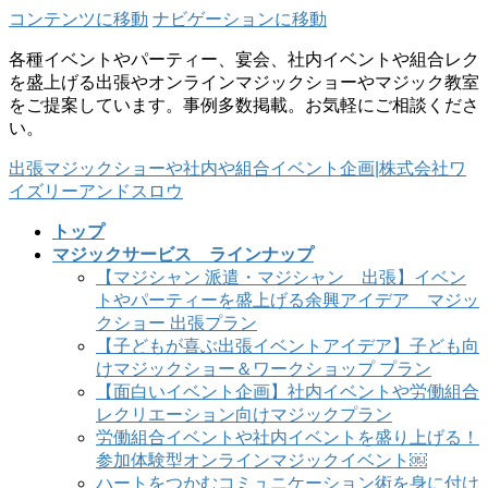
コンテンツに移動
ナビゲーションに移動
各種イベントやパーティー、宴会、社内イベントや組合レク
を盛上げる出張やオンラインマジックショーやマジック教室
をご提案しています。事例多数掲載。お気軽にご相談くださ
い。
出張マジックショーや社内や組合イベント企画|株式会社ワ
イズリーアンドスロウ
トップ
マジックサービス ラインナップ
【マジシャン 派遣・マジシャン 出張】イベン
トやパーティーを盛上げる余興アイデア マジッ
クショー 出張プラン
【子どもが喜ぶ出張イベントアイデア】子ども向
けマジックショー＆ワークショップ プラン
【面白いイベント企画】社内イベントや労働組合
レクリエーション向けマジックプラン
労働組合イベントや社内イベントを盛り上げる！
参加体験型オンラインマジックイベント￼
ハートをつかむコミュニケーション術を身に付け