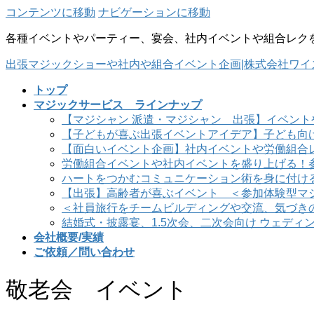
コンテンツに移動
ナビゲーションに移動
各種イベントやパーティー、宴会、社内イベントや組合レク
出張マジックショーや社内や組合イベント企画|株式会社ワイ
トップ
マジックサービス ラインナップ
【マジシャン 派遣・マジシャン 出張】イベント
【子どもが喜ぶ出張イベントアイデア】子ども向
【面白いイベント企画】社内イベントや労働組合
労働組合イベントや社内イベントを盛り上げる！
ハートをつかむコミュニケーション術を身に付け
【出張】高齢者が喜ぶイベント ＜参加体験型マ
＜社員旅行をチームビルディングや交流、気づき
結婚式・披露宴、1.5次会、二次会向け ウェディ
会社概要/実績
ご依頼／問い合わせ
敬老会 イベント