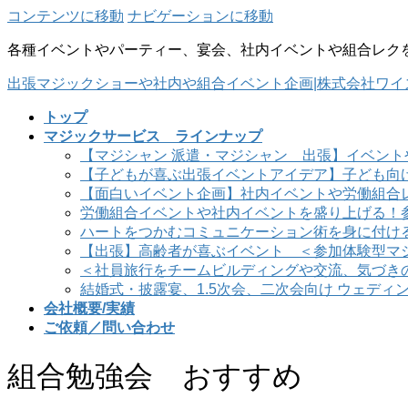
コンテンツに移動
ナビゲーションに移動
各種イベントやパーティー、宴会、社内イベントや組合レク
出張マジックショーや社内や組合イベント企画|株式会社ワイ
トップ
マジックサービス ラインナップ
【マジシャン 派遣・マジシャン 出張】イベント
【子どもが喜ぶ出張イベントアイデア】子ども向
【面白いイベント企画】社内イベントや労働組合
労働組合イベントや社内イベントを盛り上げる！
ハートをつかむコミュニケーション術を身に付け
【出張】高齢者が喜ぶイベント ＜参加体験型マ
＜社員旅行をチームビルディングや交流、気づき
結婚式・披露宴、1.5次会、二次会向け ウェディ
会社概要/実績
ご依頼／問い合わせ
組合勉強会 おすすめ