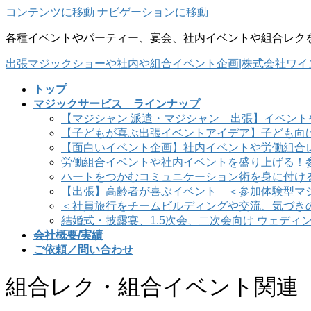
コンテンツに移動
ナビゲーションに移動
各種イベントやパーティー、宴会、社内イベントや組合レク
出張マジックショーや社内や組合イベント企画|株式会社ワイ
トップ
マジックサービス ラインナップ
【マジシャン 派遣・マジシャン 出張】イベント
【子どもが喜ぶ出張イベントアイデア】子ども向
【面白いイベント企画】社内イベントや労働組合
労働組合イベントや社内イベントを盛り上げる！
ハートをつかむコミュニケーション術を身に付け
【出張】高齢者が喜ぶイベント ＜参加体験型マ
＜社員旅行をチームビルディングや交流、気づき
結婚式・披露宴、1.5次会、二次会向け ウェディ
会社概要/実績
ご依頼／問い合わせ
組合レク・組合イベント関連