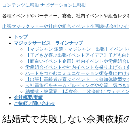
コンテンツに移動
ナビゲーションに移動
各種イベントやパーティー、宴会、社内イベントや組合レク
出張マジックショーや社内や組合イベント企画|株式会社ワイ
トップ
マジックサービス ラインナップ
【マジシャン 派遣・マジシャン 出張】イベント
【子どもが喜ぶ出張イベントアイデア】子ども向
【面白いイベント企画】社内イベントや労働組合
労働組合イベントや社内イベントを盛り上げる！
ハートをつかむコミュニケーション術を身に付け
【出張】高齢者が喜ぶイベント ＜参加体験型マ
＜社員旅行をチームビルディングや交流、気づき
結婚式・披露宴、1.5次会、二次会向け ウェディ
会社概要/実績
ご依頼／問い合わせ
結婚式で失敗しない余興依頼