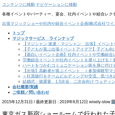
コンテンツに移動
ナビゲーションに移動
各種イベントやパーティー、宴会、社内イベントや組合レク
出張マジックショーや社内や組合イベント企画|株式会社ワイ
トップ
マジックサービス ラインナップ
【マジシャン 派遣・マジシャン 出張】イベント
【子どもが喜ぶ出張イベントアイデア】子ども向
【面白いイベント企画】社内イベントや労働組合
労働組合イベントや社内イベントを盛り上げる！
ハートをつかむコミュニケーション術を身に付け
【出張】高齢者が喜ぶイベント ＜参加体験型マ
＜社員旅行をチームビルディングや交流、気づき
結婚式・披露宴、1.5次会、二次会向け ウェディ
会社概要/実績
ご依頼／問い合わせ
2015年12月31日
/ 最終更新日 :
2019年6月12日
wisely-slow
東京ガス新宿ショールームで行われた