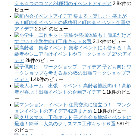
える４つのコツと24種類のイベントアイデア
2.8k件の
ビュー
集まる・楽しむ・盛上が
る！町内会イベントの成功例と町内会イベント企画や
アイデア
2.2k件のビュー
実験や発掘体験も！簡単だけど
すごい！小学生向け工作キット８選
2.1k件のビュー
集客イベントにも使える！高
齢者やシニア向けイベントやワークショップ 27のアイ
デア
2k件のビュー
子ども向けワ
ークショップを考える為の45の出張ワークショップア
イデア
1.4k件のビュー
高齢者施設向け！高齢
者が喜ぶ！出張イベントの企画アイデア
1.1k件のビュ
ー
住民交流に役立つ！ マンシ
ョンイベントのアイデア42選まとめ
1.1k件のビュー
子ども会＆地域イベントに
最適！簡単！人気のクリスマス工作キット６選
581件
のビュー