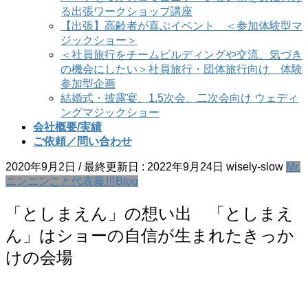
る出張ワークショップ講座
【出張】高齢者が喜ぶイベント ＜参加体験型マ
ジックショー＞
＜社員旅行をチームビルディングや交流、気づき
の機会にしたい＞社員旅行・団体旅行向け 体験
参加型企画
結婚式・披露宴、1.5次会、二次会向け ウェディ
ングマジックショー
会社概要/実績
ご依頼／問い合わせ
2020年9月2日
/ 最終更新日 :
2022年9月24日
wisely-slow
Mr.
ニンニンこと代表藤川Blog
「としまえん」の想い出 「としまえ
ん」はショーの自信が生まれたきっか
けの会場