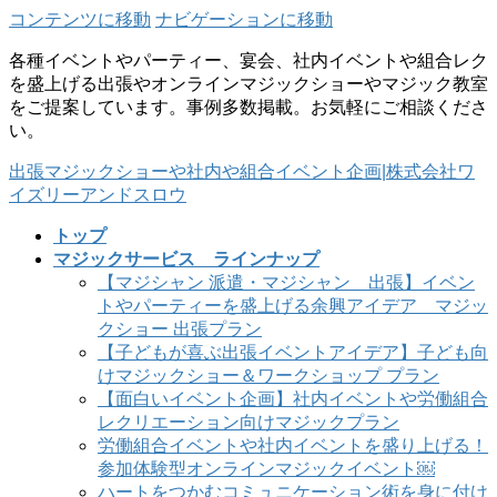
コンテンツに移動
ナビゲーションに移動
各種イベントやパーティー、宴会、社内イベントや組合レク
を盛上げる出張やオンラインマジックショーやマジック教室
をご提案しています。事例多数掲載。お気軽にご相談くださ
い。
出張マジックショーや社内や組合イベント企画|株式会社ワ
イズリーアンドスロウ
トップ
マジックサービス ラインナップ
【マジシャン 派遣・マジシャン 出張】イベン
トやパーティーを盛上げる余興アイデア マジッ
クショー 出張プラン
【子どもが喜ぶ出張イベントアイデア】子ども向
けマジックショー＆ワークショップ プラン
【面白いイベント企画】社内イベントや労働組合
レクリエーション向けマジックプラン
労働組合イベントや社内イベントを盛り上げる！
参加体験型オンラインマジックイベント￼
ハートをつかむコミュニケーション術を身に付け