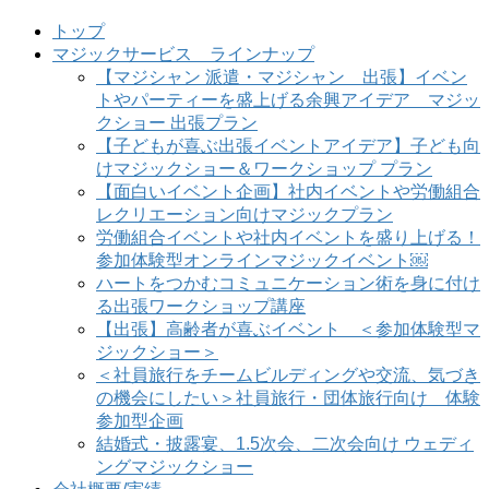
トップ
マジックサービス ラインナップ
【マジシャン 派遣・マジシャン 出張】イベン
トやパーティーを盛上げる余興アイデア マジッ
クショー 出張プラン
【子どもが喜ぶ出張イベントアイデア】子ども向
けマジックショー＆ワークショップ プラン
【面白いイベント企画】社内イベントや労働組合
レクリエーション向けマジックプラン
労働組合イベントや社内イベントを盛り上げる！
参加体験型オンラインマジックイベント￼
ハートをつかむコミュニケーション術を身に付け
る出張ワークショップ講座
【出張】高齢者が喜ぶイベント ＜参加体験型マ
ジックショー＞
＜社員旅行をチームビルディングや交流、気づき
の機会にしたい＞社員旅行・団体旅行向け 体験
参加型企画
結婚式・披露宴、1.5次会、二次会向け ウェディ
ングマジックショー