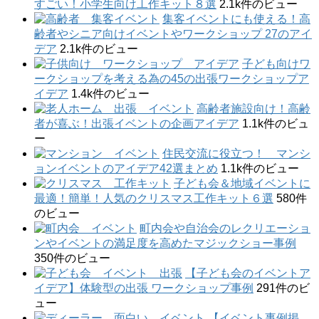
すごい！小学生向け工作キット８選
2.1k件のビュー
集客イベントにも使える！高
齢者やシニア向けイベントやワークショップ 27のアイ
デア
2.1k件のビュー
子ども向けワ
ークショップを考える為の45の出張ワークショップア
イデア
1.4k件のビュー
高齢者施設向け！高齢
者が喜ぶ！出張イベントの企画アイデア
1.1k件のビュ
ー
住民交流に役立つ！ マンシ
ョンイベントのアイデア42選まとめ
1.1k件のビュー
子ども会＆地域イベントに
最適！簡単！人気のクリスマス工作キット６選
580件
のビュー
町内会や自治会のレクリエーショ
ンやイベントの満足度を高めたマジックショー事例
350件のビュー
【子ども会のイベントア
イデア】体験型の出張 ワークショップ事例
291件のビ
ュー
【イベント事例掲