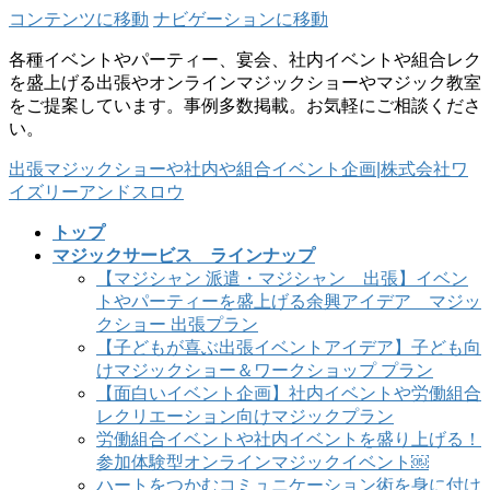
コンテンツに移動
ナビゲーションに移動
各種イベントやパーティー、宴会、社内イベントや組合レク
を盛上げる出張やオンラインマジックショーやマジック教室
をご提案しています。事例多数掲載。お気軽にご相談くださ
い。
出張マジックショーや社内や組合イベント企画|株式会社ワ
イズリーアンドスロウ
トップ
マジックサービス ラインナップ
【マジシャン 派遣・マジシャン 出張】イベン
トやパーティーを盛上げる余興アイデア マジッ
クショー 出張プラン
【子どもが喜ぶ出張イベントアイデア】子ども向
けマジックショー＆ワークショップ プラン
【面白いイベント企画】社内イベントや労働組合
レクリエーション向けマジックプラン
労働組合イベントや社内イベントを盛り上げる！
参加体験型オンラインマジックイベント￼
ハートをつかむコミュニケーション術を身に付け