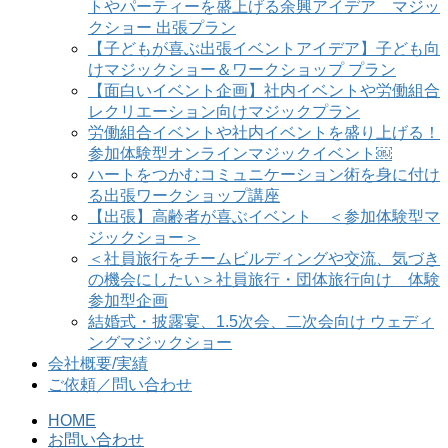
トやパーティーを盛上げる余興アイデア マジッ
クショー 出張プラン
【子どもが喜ぶ出張イベントアイデア】子ども向
けマジックショー＆ワークショップ プラン
【面白いイベント企画】社内イベントや労働組合
レクリエーション向けマジックプラン
労働組合イベントや社内イベントを盛り上げる！
参加体験型オンラインマジックイベント￼
ハートをつかむコミュニケーション術を身に付け
る出張ワークショップ講座
【出張】高齢者が喜ぶイベント ＜参加体験型マ
ジックショー＞
＜社員旅行をチームビルディングや交流、気づき
の機会にしたい＞社員旅行・団体旅行向け 体験
参加型企画
結婚式・披露宴、1.5次会、二次会向け ウェディ
ングマジックショー
会社概要/実績
ご依頼／問い合わせ
HOME
お問い合わせ