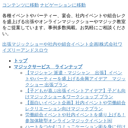
コンテンツに移動
ナビゲーションに移動
各種イベントやパーティー、宴会、社内イベントや組合レク
を盛上げる出張やオンラインマジックショーやマジック教室
をご提案しています。事例多数掲載。お気軽にご相談くださ
い。
出張マジックショーや社内や組合イベント企画|株式会社ワ
イズリーアンドスロウ
トップ
マジックサービス ラインナップ
【マジシャン 派遣・マジシャン 出張】イベン
トやパーティーを盛上げる余興アイデア マジッ
クショー 出張プラン
【子どもが喜ぶ出張イベントアイデア】子ども向
けマジックショー＆ワークショップ プラン
【面白いイベント企画】社内イベントや労働組合
レクリエーション向けマジックプラン
労働組合イベントや社内イベントを盛り上げる！
参加体験型オンラインマジックイベント￼
ハートをつかむコミュニケーション術を身に付け