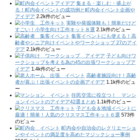
集まる・楽しむ・盛上が
る！町内会イベントの成功例と町内会イベント企画や
アイデア
2.2k件のビュー
実験や発掘体験も！簡単だけど
すごい！小学生向け工作キット８選
2.1k件のビュー
集客イベントにも使える！高
齢者やシニア向けイベントやワークショップ 27のアイ
デア
2.1k件のビュー
子ども向けワ
ークショップを考える為の45の出張ワークショップア
イデア
1.4k件のビュー
高齢者施設向け！高齢
者が喜ぶ！出張イベントの企画アイデア
1.1k件のビュ
ー
住民交流に役立つ！ マンシ
ョンイベントのアイデア42選まとめ
1.1k件のビュー
子ども会＆地域イベントに
最適！簡単！人気のクリスマス工作キット６選
573件
のビュー
町内会や自治会のレクリエーショ
ンやイベントの満足度を高めたマジックショー事例