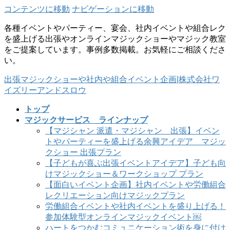
コンテンツに移動
ナビゲーションに移動
各種イベントやパーティー、宴会、社内イベントや組合レク
を盛上げる出張やオンラインマジックショーやマジック教室
をご提案しています。事例多数掲載。お気軽にご相談くださ
い。
出張マジックショーや社内や組合イベント企画|株式会社ワ
イズリーアンドスロウ
トップ
マジックサービス ラインナップ
【マジシャン 派遣・マジシャン 出張】イベン
トやパーティーを盛上げる余興アイデア マジッ
クショー 出張プラン
【子どもが喜ぶ出張イベントアイデア】子ども向
けマジックショー＆ワークショップ プラン
【面白いイベント企画】社内イベントや労働組合
レクリエーション向けマジックプラン
労働組合イベントや社内イベントを盛り上げる！
参加体験型オンラインマジックイベント￼
ハートをつかむコミュニケーション術を身に付け