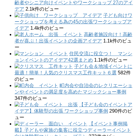
齢者やシニア向けイベントやワークショップ 27のアイ
デア
2.1k件のビュー
子ども向けワ
ークショップを考える為の45の出張ワークショップア
イデア
1.4k件のビュー
高齢者施設向け！高齢
者が喜ぶ！出張イベントの企画アイデア
1.1k件のビュ
ー
住民交流に役立つ！ マンシ
ョンイベントのアイデア42選まとめ
1.1k件のビュー
子ども会＆地域イベントに
最適！簡単！人気のクリスマス工作キット６選
582件
のビュー
町内会や自治会のレクリエーショ
ンやイベントの満足度を高めたマジックショー事例
347件のビュー
【子ども会のイベントア
イデア】体験型の出張 ワークショップ事例
290件のビ
ュー
【イベント事例掲
載】子どもや家族の集客に役立つディーラーイベント