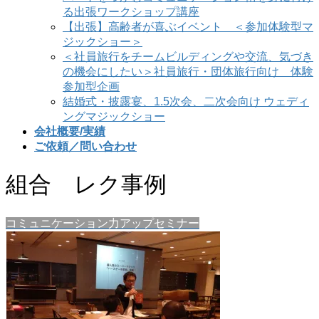
る出張ワークショップ講座
【出張】高齢者が喜ぶイベント ＜参加体験型マ
ジックショー＞
＜社員旅行をチームビルディングや交流、気づき
の機会にしたい＞社員旅行・団体旅行向け 体験
参加型企画
結婚式・披露宴、1.5次会、二次会向け ウェディ
ングマジックショー
会社概要/実績
ご依頼／問い合わせ
組合 レク事例
コミュニケーション力アップセミナー