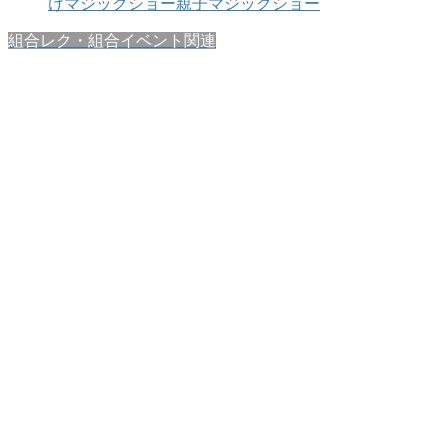
けマジックショー
親子マジックショー
組合レク・組合イベント関連