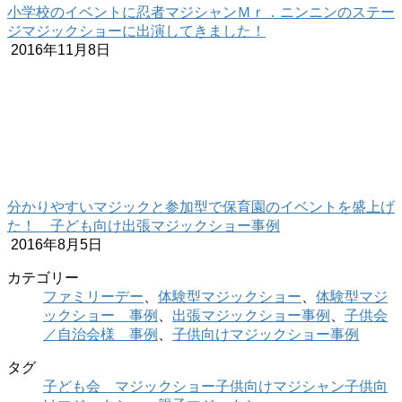
小学校のイベントに忍者マジシャンＭｒ．ニンニンのステー
ジマジックショーに出演してきました！
2016年11月8日
分かりやすいマジックと参加型で保育園のイベントを盛上げ
た！ 子ども向け出張マジックショー事例
2016年8月5日
カテゴリー
ファミリーデー
、
体験型マジックショー
、
体験型マジ
ックショー 事例
、
出張マジックショー事例
、
子供会
／自治会様 事例
、
子供向けマジックショー事例
タグ
子ども会 マジックショー
子供向けマジシャン
子供向