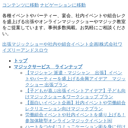
コンテンツに移動
ナビゲーションに移動
各種イベントやパーティー、宴会、社内イベントや組合レク
を盛上げる出張やオンラインマジックショーやマジック教室
をご提案しています。事例多数掲載。お気軽にご相談くださ
い。
出張マジックショーや社内や組合イベント企画|株式会社ワ
イズリーアンドスロウ
トップ
マジックサービス ラインナップ
【マジシャン 派遣・マジシャン 出張】イベン
トやパーティーを盛上げる余興アイデア マジッ
クショー 出張プラン
【子どもが喜ぶ出張イベントアイデア】子ども向
けマジックショー＆ワークショップ プラン
【面白いイベント企画】社内イベントや労働組合
レクリエーション向けマジックプラン
労働組合イベントや社内イベントを盛り上げる！
参加体験型オンラインマジックイベント￼
ハートをつかむコミュニケーション術を身に付け