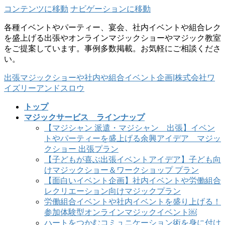
コンテンツに移動
ナビゲーションに移動
各種イベントやパーティー、宴会、社内イベントや組合レク
を盛上げる出張やオンラインマジックショーやマジック教室
をご提案しています。事例多数掲載。お気軽にご相談くださ
い。
出張マジックショーや社内や組合イベント企画|株式会社ワ
イズリーアンドスロウ
トップ
マジックサービス ラインナップ
【マジシャン 派遣・マジシャン 出張】イベン
トやパーティーを盛上げる余興アイデア マジッ
クショー 出張プラン
【子どもが喜ぶ出張イベントアイデア】子ども向
けマジックショー＆ワークショップ プラン
【面白いイベント企画】社内イベントや労働組合
レクリエーション向けマジックプラン
労働組合イベントや社内イベントを盛り上げる！
参加体験型オンラインマジックイベント￼
ハートをつかむコミュニケーション術を身に付け