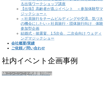
る出張ワークショップ講座
【出張】高齢者が喜ぶイベント ＜参加体験型マ
ジックショー＞
＜社員旅行をチームビルディングや交流、気づき
の機会にしたい＞社員旅行・団体旅行向け 体験
参加型企画
結婚式・披露宴、1.5次会、二次会向け ウェディ
ングマジックショー
会社概要/実績
ご依頼／問い合わせ
社内イベント企画事例
Mr.ニンニンこと代表藤川Blog