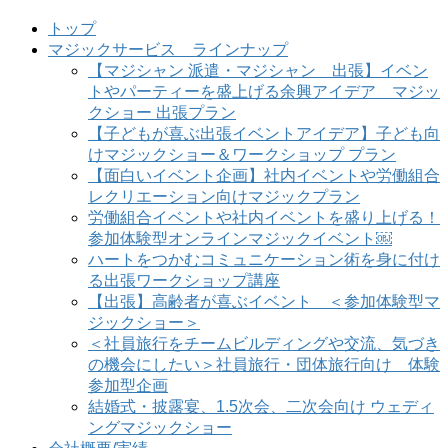
トップ
マジックサービス ラインナップ
【マジシャン 派遣・マジシャン 出張】イベン
トやパーティーを盛上げる余興アイデア マジッ
クショー 出張プラン
【子どもが喜ぶ出張イベントアイデア】子ども向
けマジックショー＆ワークショップ プラン
【面白いイベント企画】社内イベントや労働組合
レクリエーション向けマジックプラン
労働組合イベントや社内イベントを盛り上げる！
参加体験型オンラインマジックイベント￼
ハートをつかむコミュニケーション術を身に付け
る出張ワークショップ講座
【出張】高齢者が喜ぶイベント ＜参加体験型マ
ジックショー＞
＜社員旅行をチームビルディングや交流、気づき
の機会にしたい＞社員旅行・団体旅行向け 体験
参加型企画
結婚式・披露宴、1.5次会、二次会向け ウェディ
ングマジックショー