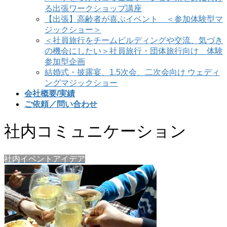
る出張ワークショップ講座
【出張】高齢者が喜ぶイベント ＜参加体験型マ
ジックショー＞
＜社員旅行をチームビルディングや交流、気づき
の機会にしたい＞社員旅行・団体旅行向け 体験
参加型企画
結婚式・披露宴、1.5次会、二次会向け ウェディ
ングマジックショー
会社概要/実績
ご依頼／問い合わせ
社内コミュニケーション
社内イベントアイデア