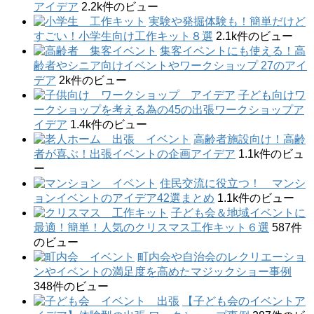
アイデア
2.2k件のビュー
実験や発掘体験も！簡単だけど
すごい！小学生向け工作キット８選
2.1k件のビュー
集客イベントにも使える！高
齢者やシニア向けイベントやワークショップ 27のアイ
デア
2k件のビュー
子ども向けワ
ークショップを考える為の45の出張ワークショップア
イデア
1.4k件のビュー
高齢者施設向け！高齢
者が喜ぶ！出張イベントの企画アイデア
1.1k件のビュ
ー
住民交流に役立つ！ マンシ
ョンイベントのアイデア42選まとめ
1.1k件のビュー
子ども会＆地域イベントに
最適！簡単！人気のクリスマス工作キット６選
587件
のビュー
町内会や自治会のレクリエーショ
ンやイベントの満足度を高めたマジックショー事例
348件のビュー
【子ども会のイベントア