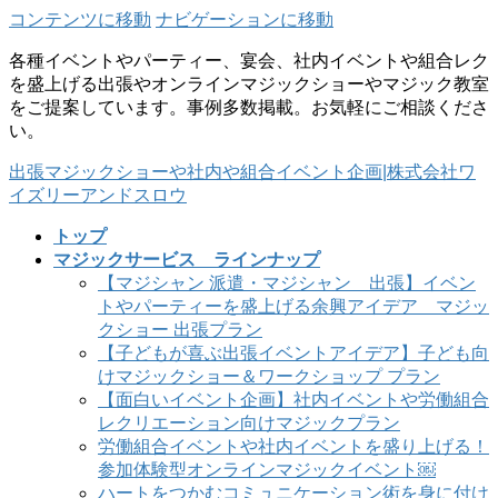
コンテンツに移動
ナビゲーションに移動
各種イベントやパーティー、宴会、社内イベントや組合レク
を盛上げる出張やオンラインマジックショーやマジック教室
をご提案しています。事例多数掲載。お気軽にご相談くださ
い。
出張マジックショーや社内や組合イベント企画|株式会社ワ
イズリーアンドスロウ
トップ
マジックサービス ラインナップ
【マジシャン 派遣・マジシャン 出張】イベン
トやパーティーを盛上げる余興アイデア マジッ
クショー 出張プラン
【子どもが喜ぶ出張イベントアイデア】子ども向
けマジックショー＆ワークショップ プラン
【面白いイベント企画】社内イベントや労働組合
レクリエーション向けマジックプラン
労働組合イベントや社内イベントを盛り上げる！
参加体験型オンラインマジックイベント￼
ハートをつかむコミュニケーション術を身に付け