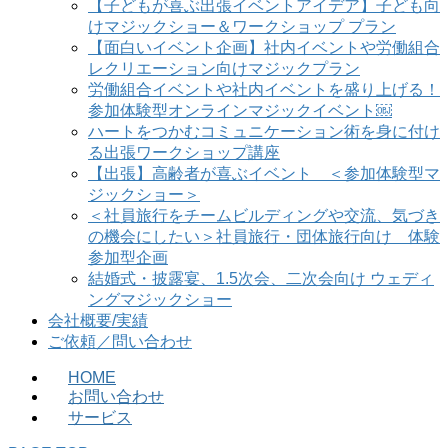
【子どもが喜ぶ出張イベントアイデア】子ども向
けマジックショー＆ワークショップ プラン
【面白いイベント企画】社内イベントや労働組合
レクリエーション向けマジックプラン
労働組合イベントや社内イベントを盛り上げる！
参加体験型オンラインマジックイベント￼
ハートをつかむコミュニケーション術を身に付け
る出張ワークショップ講座
【出張】高齢者が喜ぶイベント ＜参加体験型マ
ジックショー＞
＜社員旅行をチームビルディングや交流、気づき
の機会にしたい＞社員旅行・団体旅行向け 体験
参加型企画
結婚式・披露宴、1.5次会、二次会向け ウェディ
ングマジックショー
会社概要/実績
ご依頼／問い合わせ
HOME
お問い合わせ
サービス